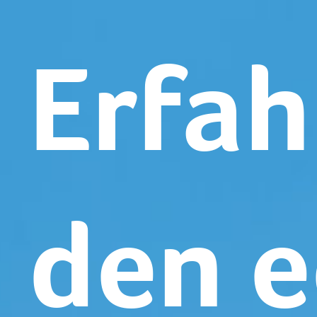
Erfah
den e