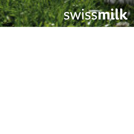
V-Spot
ovely