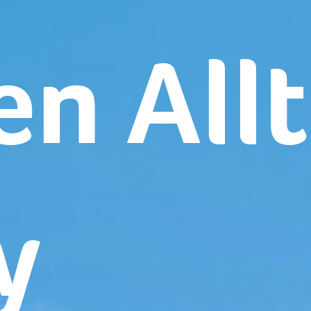
en All
y