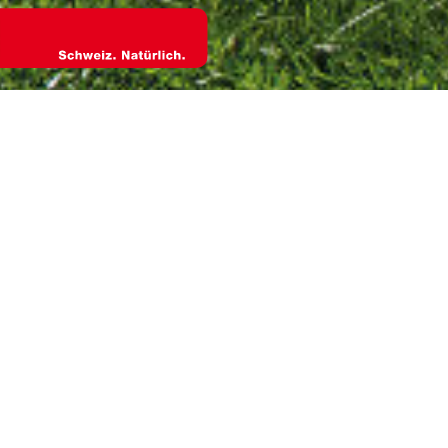
Echt 
Wied