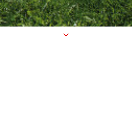
stark, unser neuer T
er mit dabei: unsere L