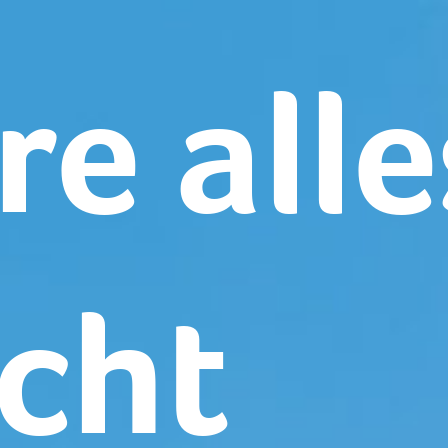
re all
cht